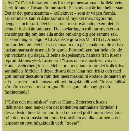
alltså ”VI”. Och drar en lans för det gemensamma – kollektivets
återinförande. Ensam är inte stark. En stark stat är inte heller stark.
Det är det gemensamma – kollektivet – som är vägen framåt.
Tillsammans kan vi åstadkomma så mycket mer, frigöra tid,
pengar – och kraft. Det bästa, och mest oväntade, exemplet på
detta är lusbekämpningen. Det spelar ingen roll hur mycket du
anstränger dig om inte alla andra omkring dig gör samma sak.
Luskamning är något ALLA måste göra SAMTIDIGT. Annars
funkar det inte. Det här visste man redan på stenåldern, de äldsta
luskammarna är tusentals år gamla.Förmodligen har hela vår idé
om veckans sju dagar, Bibelns skapelsemyt, hämtats från lusens
reproduktionscykel. Lusen är I “Löss och människor” varvar
Hanna Zetterberg lusens idéhistoria med tankar om det kollektiva
samhällets fördelar. I dessa dystra tider lånar hon friskt och med
gott humör dessutom från den mest maskulint kodade domänen av
alla – armén – och lanserar ett nytt högaktuellt verb,”trossa”!alltså
vår närmaste och mest trogna följeslagare, obehagligt och
fascinerande!
I “Löss och människor” varvar Hanna Zetterberg lusens
idéhistoria med tankar om det kollektiva samhällets fördelar. I
dessa dystra tider lånar hon friskt och med gott humör dessutom
från den mest maskulint kodade domänen av alla – armén – och
lanserar ett nytt högaktuellt verb,”trossa”!